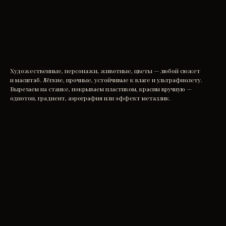
Заказать
Художественные, персонажи, животные, цветы — любой сюжет
и масштаб. Лёгкие, прочные, устойчивые к влаге и ультрафиолету.
Вырезаем на станке, покрываем пластиком, красим вручную —
однотон, градиент, аэрография или эффект металлик.